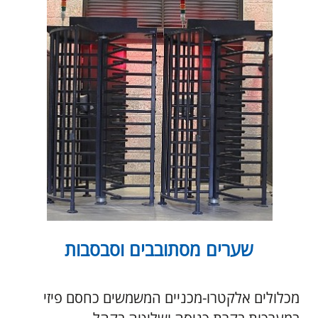
טלפון ופקס:
טלפון
: 03-9246665
פקס
: 03-9246669
דואר אלקטרוני
: otot@otot.co.il
שלח