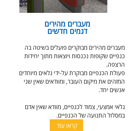
מערכות כרטוס ובקרת כניסה
מיועד לאתרים שהכניסה אליהם בתשלום והצגת
כרטיס.
למשל: אצטדיונים, אתרי תיירות, נופש, בילוי,
פארקים, בריכות שחיה, מוזיאונים וכדומה.
מערכות אלו מבוססות על שימוש בברקוד QR בד"כ,
המודפס על הכרטיס, או במשלוח SMS לטלפון
נייד, וכניסה עם הטלפון המשמש ככרטיס.
קראו עוד